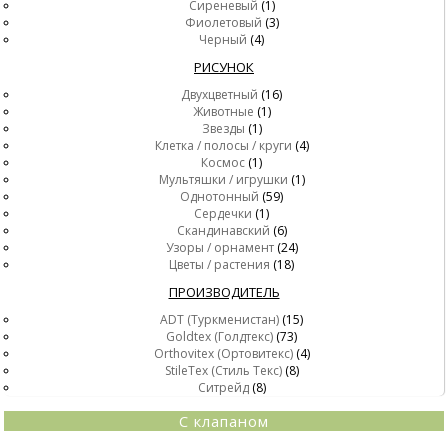
Сиреневый
(1)
Фиолетовый
(3)
Черный
(4)
РИСУНОК
Двухцветный
(16)
Животные
(1)
Звезды
(1)
Клетка / полосы / круги
(4)
Космос
(1)
Мультяшки / игрушки
(1)
Однотонный
(59)
Сердечки
(1)
Скандинавский
(6)
Узоры / орнамент
(24)
Цветы / растения
(18)
ПРОИЗВОДИТЕЛЬ
ADT (Туркменистан)
(15)
Goldtex (Голдтекс)
(73)
Orthovitex (Ортовитекс)
(4)
StileTex (Стиль Текс)
(8)
Ситрейд
(8)
С клапаном