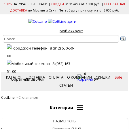
100%
НАТУРАЛЬНЫЕ ТКАНИ |
СКИДКИ
на заказы от 7 000 руб. |
БЕСПЛАТНАЯ
ДОСТАВКА
по Москве и Санкт-Петербургу при покупке от 3 000 руб.
Мой аккаунт
8 (812) 650-50-
60
8 (953) 163-
51-00
0
КАТАЛОГ
ДОСТАВКА
ОПЛАТА
О КОМПАНИИ
СКИДКИ
Sale
Обратный звонок
0
₽
СТАТЬИ
CottLine
>
С клапаном
Категории
РАЗМЕР КПБ
Полуторный
(19)