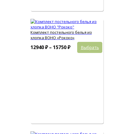
Комплект постельного белья из
хлопка BOHO «Рококо»
Этот
Диапазон
12940
₽
–
15750
₽
Выбрать
товар
цен:
имеет
12940 ₽
несколько
вариаций.
–
Опции
15750 ₽
можно
выбрать
на
странице
товара.