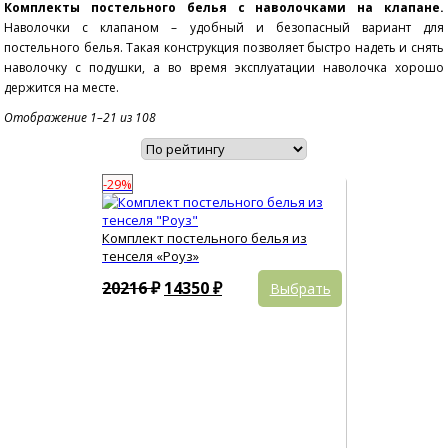
Комплекты постельного белья с наволочками на клапане.
Наволочки с клапаном – удобный и безопасный вариант для
постельного белья. Такая конструкция позволяет быстро надеть и снять
наволочку с подушки, а во время эксплуатации наволочка хорошо
держится на месте.
Сортировка:
Отображение 1–21 из 108
по
рейтингу
-29%
Комплект постельного белья из
тенселя «Роуз»
Этот
Первоначальная
Текущая
20216
₽
14350
₽
Выбрать
товар
цена
цена:
имеет
составляла
14350 ₽.
несколько
вариаций.
20216 ₽.
Опции
можно
выбрать
на
странице