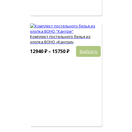
Комплект постельного белья из
хлопка BOHO «Кантри»
Этот
Диапазон
12940
₽
–
15750
₽
Выбрать
товар
цен:
имеет
12940 ₽
несколько
вариаций.
–
Опции
15750 ₽
можно
выбрать
на
странице
товара.