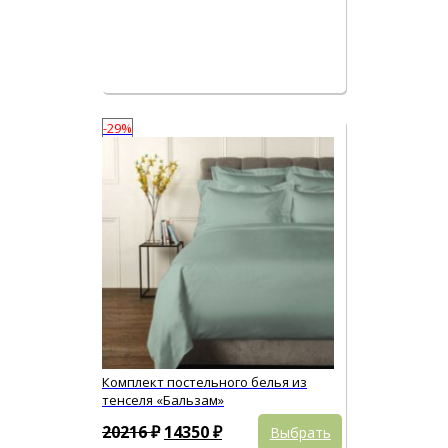
странице
товара.
-29%
Комплект постельного белья из
тенселя «Бальзам»
Этот
Первоначальная
Текущая
20216
₽
14350
₽
Выбрать
товар