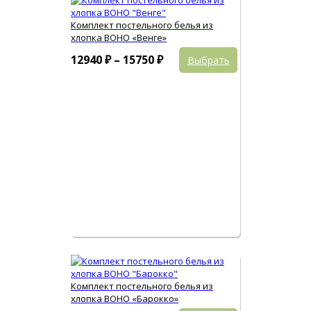
Комплект постельного белья из
хлопка BOHO «Венге»
Этот
Диапазон
12940
₽
–
15750
₽
Выбрать
товар
цен:
имеет
12940 ₽
несколько
вариаций.
–
Опции
15750 ₽
можно
выбрать
на
странице
товара.
Комплект постельного белья из
хлопка BOHO «Барокко»