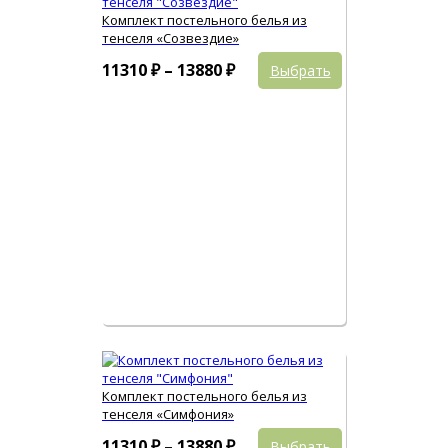
Комплект постельного белья из
тенселя «Созвездие»
Этот
Диапазон
11310
₽
–
13880
₽
Выбрать
товар
цен:
имеет
11310 ₽
несколько
вариаций.
–
Опции
13880 ₽
можно
выбрать
на
странице
товара.
Комплект постельного белья из
тенселя «Симфония»
Этот
Диапазон
11310
₽
–
13880
₽
Выбрать