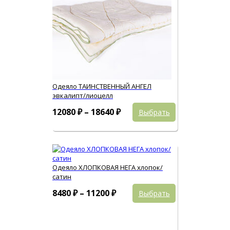
Одеяло ТАИНСТВЕННЫЙ АНГЕЛ
эвкалипт/лиоцелл
Этот
Диапазон
12080
₽
–
18640
₽
Выбрать
товар
цен:
имеет
12080 ₽
несколько
вариаций.
–
Опции
18640 ₽
можно
Одеяло ХЛОПКОВАЯ НЕГА хлопок/
выбрать
сатин
на
Этот
странице
Диапазон
8480
₽
–
11200
₽
Выбрать
товар
товара.
цен:
имеет
8480 ₽
несколько
вариаций.
–