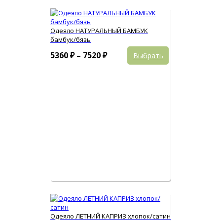
Одеяло НАТУРАЛЬНЫЙ БАМБУК
бамбук/бязь
Этот
Диапазон
5360
₽
–
7520
₽
Выбрать
товар
цен:
имеет
5360 ₽
несколько
вариаций.
–
Опции
7520 ₽
можно
выбрать
на
странице
товара.
Одеяло ЛЕТНИЙ КАПРИЗ хлопок/сатин