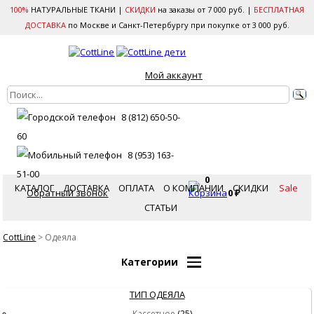
100%
НАТУРАЛЬНЫЕ ТКАНИ |
СКИДКИ
на заказы от 7 000 руб. |
БЕСПЛАТНАЯ
ДОСТАВКА
по Москве и Санкт-Петербургу при покупке от 3 000 руб.
Мой аккаунт
8 (812) 650-50-
60
8 (953) 163-
51-00
0
КАТАЛОГ
ДОСТАВКА
ОПЛАТА
О КОМПАНИИ
СКИДКИ
Sale
Обратный звонок
0
₽
СТАТЬИ
CottLine
>
Одеяла
Категории
ТИП ОДЕЯЛА
Кассетное
(25)