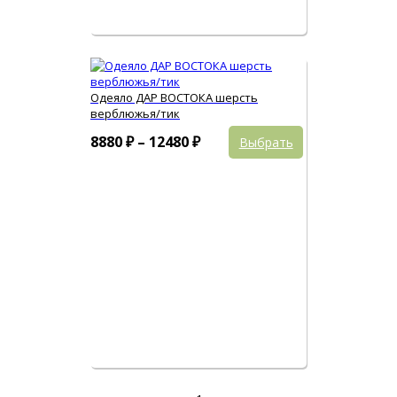
Одеяло ДАР ВОСТОКА шерсть
верблюжья/тик
Этот
Диапазон
8880
₽
–
12480
₽
Выбрать
товар
цен:
имеет
8880 ₽
несколько
вариаций.
–
Опции
12480 ₽
можно
выбрать
на
странице
товара.