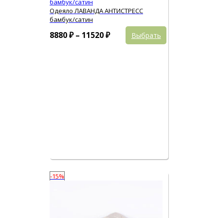
Одеяло ЛАВАНДА АНТИСТРЕСС
бамбук/сатин
Этот
Диапазон
8880
₽
–
11520
₽
Выбрать
товар
цен:
имеет
8880 ₽
несколько
вариаций.
–
Опции
11520 ₽
можно
выбрать
на
странице
товара.
-15%