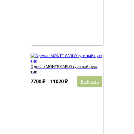
выбрать
на
странице
товара.
Одеяло MONTE-CARLO гусиный пух/
тик
Этот
Диапазон
7700
₽
–
11020
₽
Выбрать
товар
цен:
имеет
7700 ₽
несколько
вариаций.
–
Опции
11020 ₽
можно
выбрать
на
странице
товара.