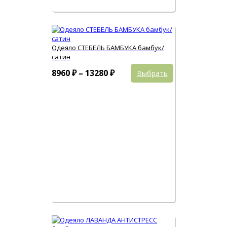
Одеяло СТЕБЕЛЬ БАМБУКА бамбук/
сатин
Этот
Диапазон
8960
₽
–
13280
₽
Выбрать
товар
цен:
имеет
8960 ₽
несколько
вариаций.
–
Опции
13280 ₽
можно
выбрать
на
странице
товара.