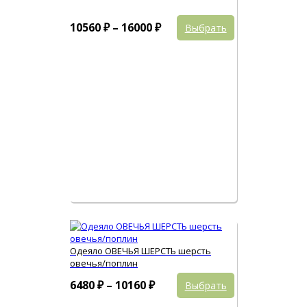
Этот
Диапазон
10560
₽
–
16000
₽
Выбрать
товар
цен:
имеет
10560 ₽
несколько
вариаций.
–
Опции
16000 ₽
можно
выбрать
на
странице
товара.
Одеяло ОВЕЧЬЯ ШЕРСТЬ шерсть
овечья/поплин
Этот
Диапазон
6480
₽
–
10160
₽
Выбрать
товар
цен:
имеет