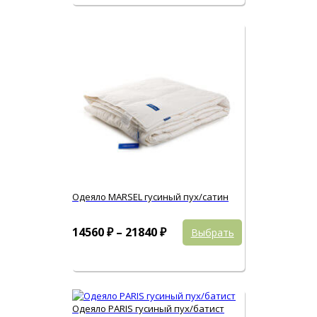
вариаций.
–
Опции
23140 ₽
можно
выбрать
на
странице
товара.
Одеяло MARSEL гусиный пух/сатин
Этот
Диапазон
14560
₽
–
21840
₽
Выбрать
товар
цен:
имеет
14560 ₽
несколько
вариаций.
–
Опции
21840 ₽
можно
Одеяло PARIS гусиный пух/батист
выбрать