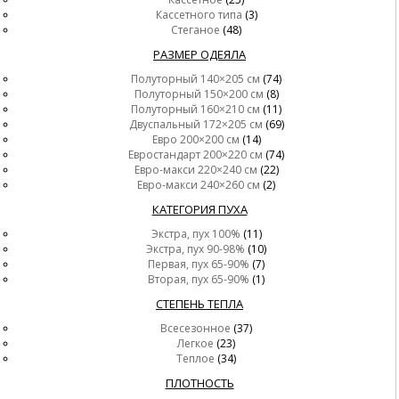
Кассетного типа
(3)
Стеганое
(48)
РАЗМЕР ОДЕЯЛА
Полуторный 140×205 см
(74)
Полуторный 150×200 см
(8)
Полуторный 160×210 см
(11)
Двуспальный 172×205 см
(69)
Евро 200×200 см
(14)
Евростандарт 200×220 см
(74)
Евро-макси 220×240 см
(22)
Евро-макси 240×260 см
(2)
КАТЕГОРИЯ ПУХА
Экстра, пух 100%
(11)
Экстра, пух 90-98%
(10)
Первая, пух 65-90%
(7)
Вторая, пух 65-90%
(1)
СТЕПЕНЬ ТЕПЛА
Всесезонное
(37)
Легкое
(23)
Теплое
(34)
ПЛОТНОСТЬ