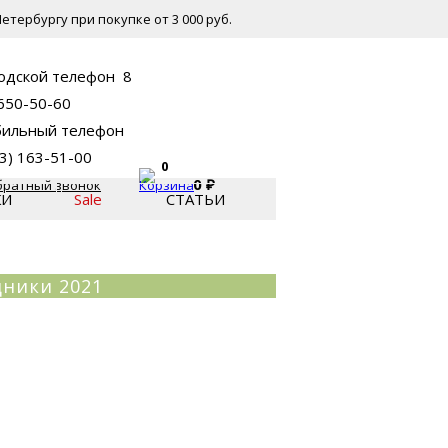
етербургу при покупке от 3 000 руб.
8
 650-50-60
53) 163-51-00
0
0
₽
братный звонок
КИ
Sale
СТАТЬИ
дники 2021