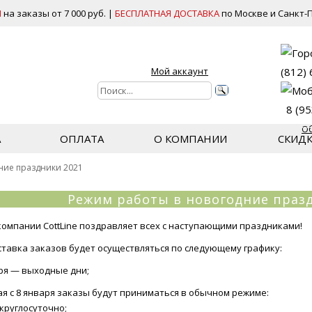
И
на заказы от 7 000 руб. |
БЕСПЛАТНАЯ ДОСТАВКА
по Москве и Санкт-П
Мой аккаунт
(812)
8 (9
О
А
ОПЛАТА
О КОМПАНИИ
СКИД
ние праздники 2021
Режим работы в новогодние праз
компании CottLine поздравляет всех с наступающими праздниками!
ставка заказов будет осуществляться по следующему графику:
аря — выходные дни;
ая с 8 января заказы будут приниматься в обычном режиме:
круглосуточно;