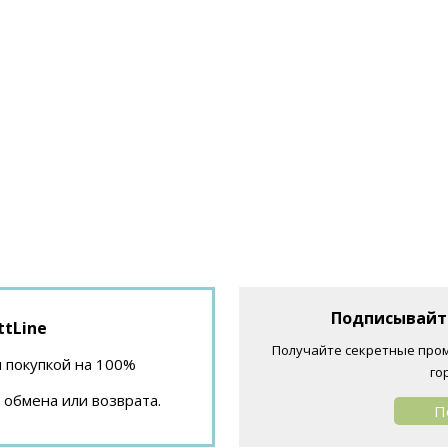
Подписывайте
ttLine
Получайте секретные пром
 покупкой на 100%
го
 обмена или возврата.
П