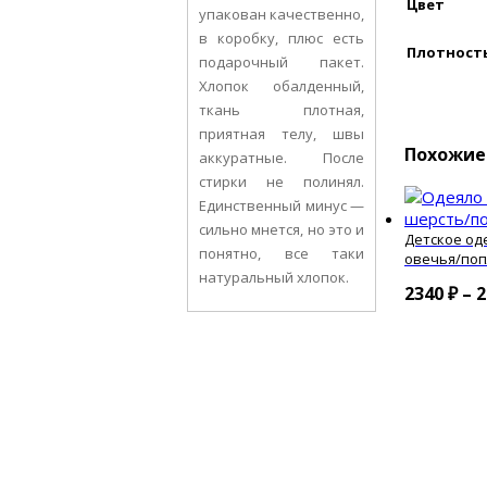
Цвет
упакован качественно,
в коробку, плюс есть
Плотност
подарочный пакет.
Хлопок обалденный,
ткань плотная,
приятная телу, швы
Похожие
аккуратные. После
стирки не полинял.
Единственный минус —
сильно мнется, но это и
Детское од
понятно, все таки
овечья/по
натуральный хлопок.
2340
₽
–
2