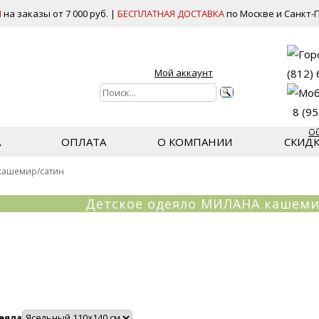
И
на заказы от 7 000 руб. |
БЕСПЛАТНАЯ ДОСТАВКА
по Москве и Санкт-П
Мой аккаунт
(812)
8 (9
О
А
ОПЛАТА
О КОМПАНИИ
СКИД
кашемир/сатин
Детское одеяло МИЛАНА кашеми
еяла