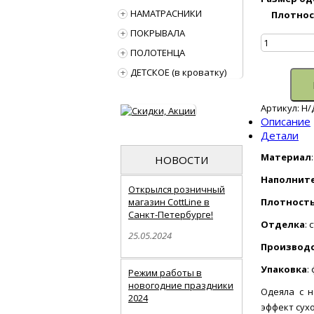
НАМАТРАСНИКИ
Плотнос
Количест
ПОКРЫВАЛА
товара
ПОЛОТЕНЦА
Детское
одеяло
ДЕТСКОЕ (в кроватку)
МИЛАНА
кашемир/
сатин
Артикул:
Н/
Описание
Детали
Материал
НОВОСТИ
Наполнит
Открылся розничный
магазин CottLine в
Плотность
Санкт-Петербурге!
Отделка
:
25.05.2024
Производ
Упаковка
:
Режим работы в
новогодние праздники
Одеяла с н
2024
эффект сух