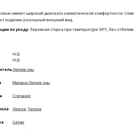
лана» имеют широкий диапазон климатической комфортности. Слив
ют изделию роскошный внешний вид.
ции по уходу:
бережная стирка при температуре 30°С, без отбелив
Н/Д
Н/Д
итель
Легкие сны
я
Милана Легкие сны
а
Стеганое
епла
Легкое
,
Теплое
ха
Сатин