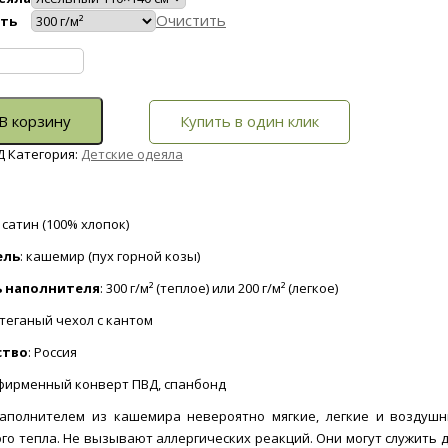
Очистить
ть
во
В корзину
Купить в один клик
Д
Категория:
Детские одеяла
: сатин (100% хлопок)
ель
: кашемир (пух горной козы)
 наполнителя
: 300 г/м² (теплое) или 200 г/м² (легкое)
 стеганый чехол с кантом
ство
: Россия
 фирменный конверт ПВД, спанбонд
аполнителем из кашемира невероятно мягкие, легкие и воздушн
ого тепла. Не вызывают аллергических реакций. Они могут служить 