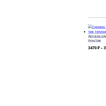
Детское од
пух»/тик
3470
₽
–
3