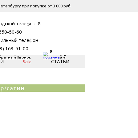
етербургу при покупке от 3 000 руб.
8
 650-50-60
53) 163-51-00
0
0
₽
братный звонок
КИ
Sale
СТАТЬИ
р/сатин