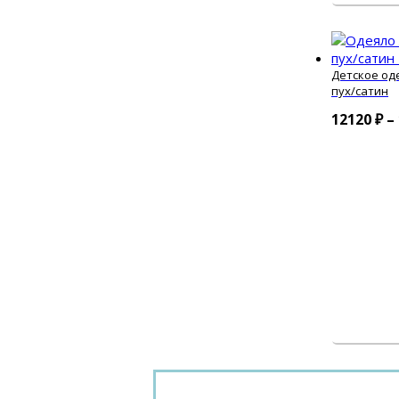
Детское од
пух/сатин
12120
₽
–